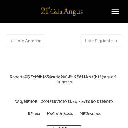
Ir
al
contenido
←
Lote Anterior
Lote Siguiente
→
03 – PIEDRAS 1146 . JEREMIAS (364)
Roberto J. Zerbino Ganadera S.A. - San José del Yaguarí -
Durazno
VAQ. MENOR – CON SERVICIO EL 23/12/25 TORO DEMAND
RP: 364 NAC: 01/11/2024 HBU: 241946