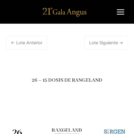
Ir
al
contenido
←
Lote Anterior
Lote Siguiente
→
26 – 15 DOSIS DE RANGELAND